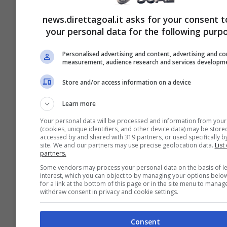
Djokovic-Berrettini streaming,
come vedere la partita
news.direttagoal.it asks for your consent t
your personal data for the following purp
10 Luglio 2021
Personalised advertising and content, advertising and co
measurement, audience research and services developm
Store and/or access information on a device
Learn more
Your personal data will be processed and information from your
(cookies, unique identifiers, and other device data) may be store
accessed by and shared with 319 partners, or used specifically by
site. We and our partners may use precise geolocation data.
List 
partners.
Some vendors may process your personal data on the basis of le
interest, which you can object to by managing your options belo
for a link at the bottom of this page or in the site menu to manag
Italia-Inghilterra streaming, info
withdraw consent in privacy and cookie settings.
tv e probabili formazioni: no
Rojadirecta
Consent