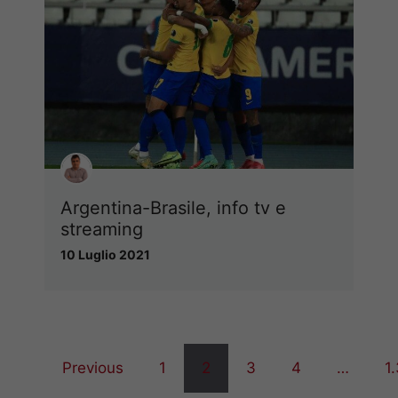
Argentina-Brasile, info tv e
streaming
10 Luglio 2021
Previous
1
2
3
4
…
1