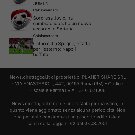
30MLN
Calciomercato
Sorpresa Jovic, ha
cambiato idea: ha un nuovo
accordo in Serie A
Calciomercato
Colpo dalla Spagna, è fatta
per l’esterno: Napoli
beffato
News.direttagoal.it di proprietà di PLANET SHARE SRL
- VIA ANASTASIO II, 442, 00165 Roma (RM) - Codice
Fiscale e Partita I.V.A. 13461621008
News.direttagoal.it non è una testata giornalistica, in
quanto viene aggiornato senza alcuna periodicità. Non
può pertanto considerarsi un prodotto editoriale ai
sensi della legge n. 62 del 07.03.2001