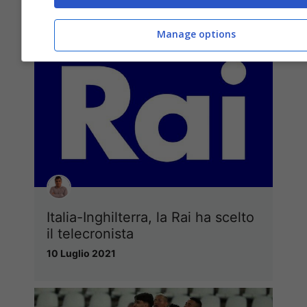
10 Luglio 2021
Manage options
Italia-Inghilterra, la Rai ha scelto
il telecronista
10 Luglio 2021