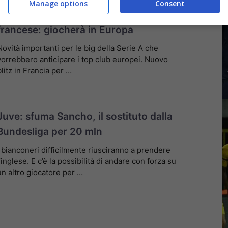
Manage options
Consent
Calciomercato, arriva il difensore
francese: giocherà in Europa
Novità importanti per le big della Serie A che
vorrebbero anticipare i top club europei. Nuovo
blitz in Francia per …
Juve: sfuma Sancho, il sostituto dalla
Bundesliga per 20 mln
I bianconeri difficilmente riusciranno a prendere
l’inglese. E c’è la possibilità di andare con forza su
un altro giocatore per …