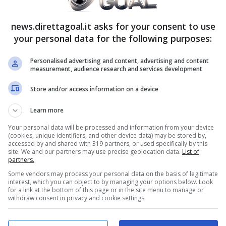
La Juventus Anticipa Il
Napoli: Il Danese
news.direttagoal.it asks for your consent to use
your personal data for the following purposes:
Arriva Per 30MLN
Personalised advertising and content, advertising and content
measurement, audience research and services development
Store and/or access information on a device
Learn more
Your personal data will be processed and information from your device
(cookies, unique identifiers, and other device data) may be stored by,
Inter, nome nuovo per l’attacco: Milan
accessed by and shared with 319 partners, or used specifically by this
site. We and our partners may use precise geolocation data.
List of
anticipato, 30mln subito
partners.
Complicatasi la pista Ademola Lookman l’Inter
Some vendors may process your personal data on the basis of legitimate
interest, which you can object to by managing your options below. Look
avrebbe cominciato a valutare un altro profilo per
for a link at the bottom of this page or in the site menu to manage or
rinforzare il proprio attacco. Nulla di …
withdraw consent in privacy and cookie settings.