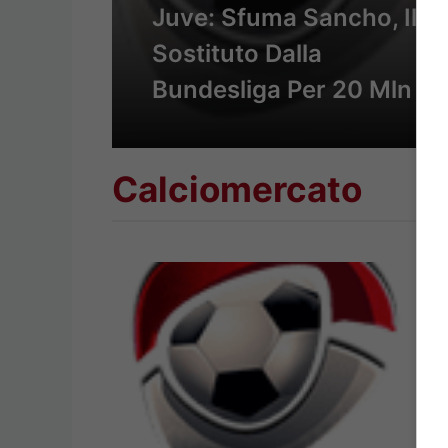
Juve: Sfuma Sancho, Il
Sostituto Dalla
Bundesliga Per 20 Mln
Calciomercato