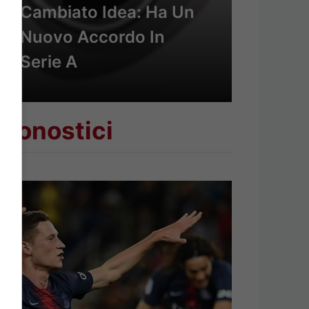
Cambiato Idea: Ha Un
Nuovo Accordo In
Serie A
Pronostici