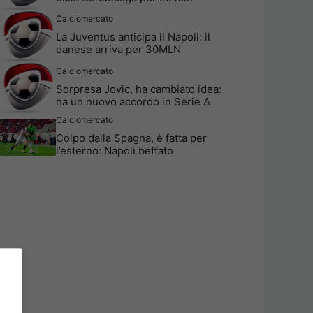
Calciomercato
La Juventus anticipa il Napoli: il
danese arriva per 30MLN
Calciomercato
Sorpresa Jovic, ha cambiato idea:
ha un nuovo accordo in Serie A
Calciomercato
Colpo dalla Spagna, è fatta per
l’esterno: Napoli beffato