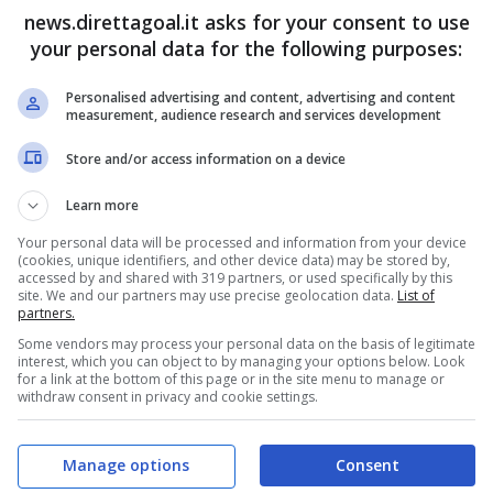
mbre 2017
news.direttagoal.it asks for your consent to use
30 Dicembre 2017
your personal data for the following purposes:
Personalised advertising and content, advertising and content
measurement, audience research and services development
Store and/or access information on a device
Learn more
Your personal data will be processed and information from your device
(cookies, unique identifiers, and other device data) may be stored by,
a Atalanta-
accessed by and shared with 319 partners, or used specifically by this
Diretta Roma-
site. We and our partners may use precise geolocation data.
List of
ri, segui il
Sassuolo, segui il
partners.
le formazioni
live: le formazioni
Some vendors may process your personal data on the basis of legitimate
li
interest, which you can object to by managing your options below. Look
ufficiali
for a link at the bottom of this page or in the site menu to manage or
mbre 2017
withdraw consent in privacy and cookie settings.
30 Dicembre 2017
Manage options
Consent