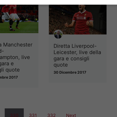
ta Manchester
Diretta Liverpool-
d-
Leicester, live della
ampton, live
gara e consigli
gara e
quote
gli quote
30 Dicembre 2017
mbre 2017
330
331
332
Next