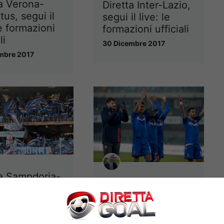
ta Verona-
Diretta Inter-Lazio,
us, segui il
segui il live: le
le formazioni
formazioni ufficiali
li
30 Dicembre 2017
mbre 2017
ta Sampdoria-
Diretta Bologna-
segui il live:
Udinese, segui il
mazioni
live: le formazioni
li
ufficiali