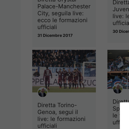
Diret
Palace-Manchester
Juvent
City, seguila live:
live: 
ecco le formazioni
ufficia
ufficiali
30 Dice
31 Dicembre 2017
Diret
Diretta Torino-
Spal, 
Genoa, segui il
le for
live: le formazioni
ufficia
ufficiali