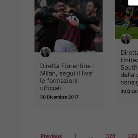
Diret
Unite
Diretta Fiorentina-
South
Milan, segui il live:
della 
le formazioni
consi
ufficiali
30 Dice
30 Dicembre 2017
Previous
1
…
328
329