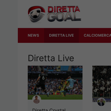
Vai
al
contenuto
NEWS
DIRETTA LIVE
CALCIOMERC
Diretta Live
Diretta Crystal